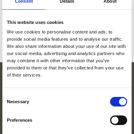
Consent
Details
About
Apoio ao cliente
FAQ's
FORMULÁRIO DE ATUALIZAÇÃO DE
CONTACTO
This website uses cookies
Marcacao Consulta Feedback
We use cookies to personalise content and ads, to
Marcações
provide social media features and to analyse our traffic.
Acupuntura
Newsletter
We also share information about your use of our site with
our social media, advertising and analytics partners who
>
may combine it with other information that you’ve
provided to them or that they’ve collected from your use
of their services.
SOBRE
NOVIDADES
Consent
VÍDEOS
Necessary
Selection
FAQ’S
APOIO AO CLIENTE
Preferences
POLÍTICA DE PRIVACIDADE
CONTACTOS