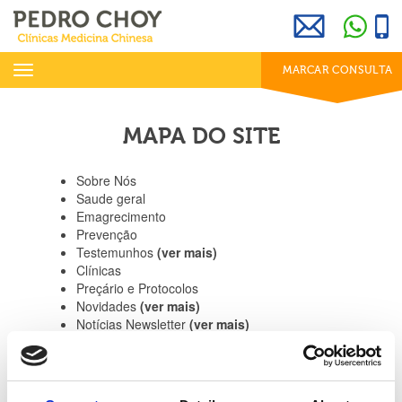
969 800 001
info@clinicaspedrochoy.com
dias úteis das 8h às 20h
Toggle
MARCAR CONSULTA
navigation
MAPA DO SITE
Sobre Nós
Saude geral
Emagrecimento
Prevenção
Testemunhos
(ver mais)
Clínicas
Preçário e Protocolos
Novidades
(ver mais)
Notícias Newsletter
(ver mais)
Protocolos
Mapa do Site
Política de Privacidade
Política de Cookies