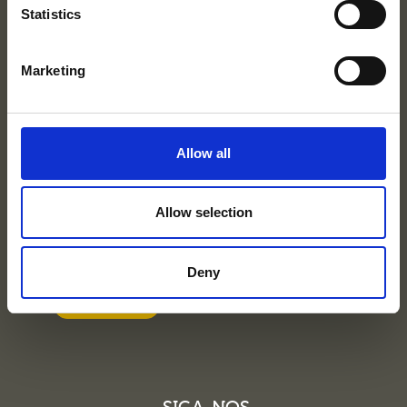
MAPA DO SITE
Statistics
NEWSLETTER
Marketing
NEWSLETTER
Indique-nos o seu email, e receba as nossas novidades
em primeira mão.
Allow all
Ao subscrever concorda com a
Política de Privacidade
deste Website.
Allow selection
Deny