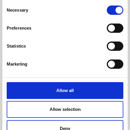
Consent
Necessary
Selection
Preferences
Statistics
Marketing
Bebida Anti Obstipação - Praça da
Alegria
Hoje, na Praça da Alegria, o Dr. Pedro Choy
Allow all
falou sobre a 'Obstipação Crónica' e deixou-nos
uma receita
Allow selection
31 de maio, 2019
Deny