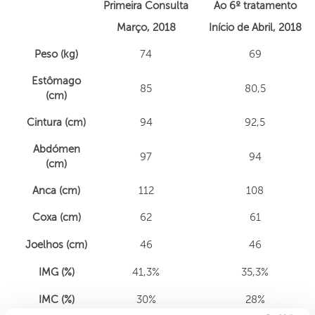
Primeira Consulta
Ao 6º tratamento
Março, 2018
Início de Abril, 2018
Peso (kg)
74
69
Estômago
85
80,5
(cm)
Cintura (cm)
94
92,5
Abdómen
97
94
(cm)
Anca (cm)
112
108
Coxa (cm)
62
61
Joelhos (cm)
46
46
IMG (%)
41,3%
35,3%
IMC (%)
30%
28%