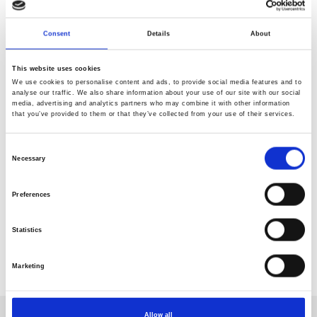
Testemunho Paciente
Consent
Details
About
“É um tratamento que seguindo o que nos é proposto,
tem uns resultados excelentes. Muito fácil de fazer. A
This website uses cookies
ideia não é passar fome mas sim mudar os nossos
We use cookies to personalise content and ads, to provide social media features and to
analyse our traffic. We also share information about your use of our site with our social
hábitos alimentares. Fiquei plenamente satisfeita.”
media, advertising and analytics partners who may combine it with other information
that you’ve provided to them or that they’ve collected from your use of their services.
Artigos Relacionados:
Consent
Necessary
Selection
Emagrecimento com Técnicas de Acupuntura - Caso
Clínico
Preferences
Recuperação pós parto acupuntura
Emagrecimento - Júlio
Statistics
Voltar
Marketing
Allow all