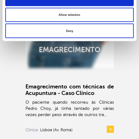
CASOS CLÍNICOS
OUTROS
Allow selection
Deny
EMAGRECIMENTO
Emagrecimento com técnicas de
Acupuntura - Caso Clínico
O paciente quando recorreu às Clínicas
Pedro Choy, já tinha tentado por várias
vezes perder peso através de outros tra...
Clínica:
Lisboa (Av. Roma)