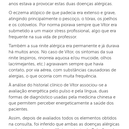
anos estava a provocar estas duas doenças alérgicas.
O eczema atópico de que padecia era extenso e grave,
atingindo principalmente o pescoço, o tórax, os joelhos
e os cotovelos. Por norma piorava sempre que Vítor era
submetido a um maior stress profissional, algo que era
frequente na sua vida de professor.
Também a sua rinite alérgica era permanente e já durava
há muitos anos. No caso de Vítor, os sintomas da sua
rinite (espirros, rinorreia aquosa e/ou mucoide, olhos
lacrimejantes, etc.) agravavam sempre que havia
contato, por via aérea, com substâncias causadoras de
alergias, o que ocorria com muita frequência.
À análise do historial clínico de Vítor associou-se a
avaliação energética pelo pulso e pela língua, duas
formas de diagnóstico usadas pela medicina chinesa e
que permitem perceber energeticamente a saúde dos
pacientes.
Assim, depois de avaliados todos os elementos obtidos
na consulta, foi inferido que ambas as doenças alérgicas