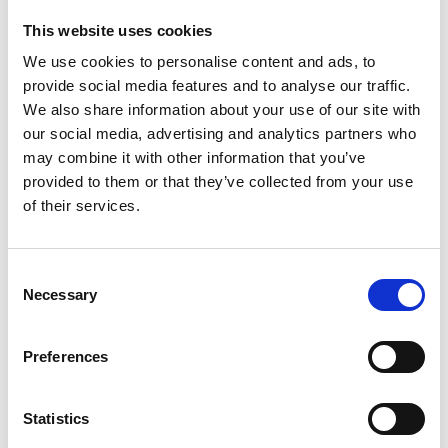
paciente já apresentava ligeiras melhoras de ambas as
This website uses cookies
doenças.
We use cookies to personalise content and ads, to
Ao fim de um mês de tratamento a rinite alérgica estava
provide social media features and to analyse our traffic.
muito mais controlada, assim como o eczema atópico,
We also share information about your use of our site with
cuja manifestação na pele tinha diminuído bastante,
our social media, advertising and analytics partners who
havendo menos prurido e secura.
may combine it with other information that you’ve
No final do ciclo terapêutico, cerca de 2 meses desde o
provided to them or that they’ve collected from your use
início dos tratamentos, a rinite alérgica havia
of their services.
desaparecido e o eczema atópico estava melhor cerca
de 50%, um resultado muito bom e promissor para este
tipo de doença, visto ter normalmente uma evolução
lenta.
Consent
Necessary
Selection
No momento do relato deste caso clínico, o nosso
estimado paciente Vítor Hugo começou a fazer um novo
ciclo terapêutico para continuar o seu tratamento.
Preferences
Esperamos que este dê tão bons resultados como o
anterior e que consiga ultrapassar as suas alergias, que
há tantos anos condicionam a sua qualidade de vida.
Statistics