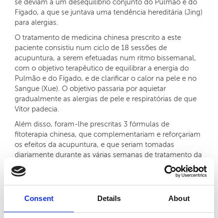
se deviam a um desequilíbrio conjunto do Pulmão e do
Fígado, a que se juntava uma tendência hereditária (Jing)
para alergias.
O tratamento de medicina chinesa prescrito a este
paciente consistiu num ciclo de 18 sessões de
acupuntura, a serem efetuadas num ritmo bissemanal,
com o objetivo terapêutico de equilibrar a energia do
Pulmão e do Fígado, e de clarificar o calor na pele e no
Sangue (Xue). O objetivo passaria por aquietar
gradualmente as alergias de pele e respiratórias de que
Vítor padecia.
Além disso, foram-lhe prescritas 3 fórmulas de
fitoterapia chinesa, que complementariam e reforçariam
os efeitos da acupuntura, e que seriam tomadas
diariamente durante as várias semanas de tratamento da
acupuntura.
Resultados:
Consent
Details
About
Tal como esperado, os resultados foram aparecendo
gradualmente. Ao fim de 2 semanas de tratamento, o