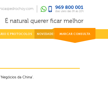
969 800 001
969 800 001
dias úteis das 8h às 20h
inicaspedrochoy.com
dias úteis das 8h às 20h
É natural querer ficar melhor
ÁRIO E PROTOCOLOS
NOVIDADES
MARCAR CONSULTA
'Negócios da China'.