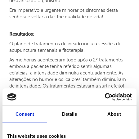
descanso do organismo.
Era imperativo e urgente minorar os sintomas desta
senhora e voltar a dar-lhe qualidade de vida!
Resultados:
O plano de tratamentos delineado incluiu sessões de
acupunctura semanais e fitoterapia.
As melhorias aconteceram logo após o 2º tratamento,
embora a paciente tenha referido sentir algumas
cefaleias, a intensidade diminuíra acentuadamente. As
alterações no humor e os ‘calores’ também diminuíram
de intensidade. Os tratamentos estavam a surtir efeito!
Estávamos no caminho certo!
Semana a semana, tratamento a tratamento os sintomas
da paciente foram ficando cada vez menos intensos. “Já
Consent
Details
About
consigo fazer a minha vida sem estar preocupada com
os afrontamentos e com as alterações de humor
repentinas. A pouco e pouco retomo as minhas rotinas
antigas”.
This website uses cookies