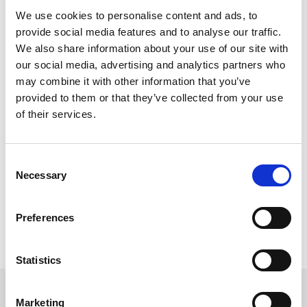
Chegado o 7º tratamento a paciente refere sentir-se
We use cookies to personalise content and ads, to
“leve e, o melhor de tudo, sem as terríveis enxaquecas.
provide social media features and to analyse our traffic.
Não podia estar mais satisfeita e aliviada. Sobretudo
We also share information about your use of our site with
aliviada’’.
our social media, advertising and analytics partners who
Completados 14 tratamentos, a paciente encontra-se
may combine it with other information that you’ve
totalmente assintomática. Desta forma, o plano de
provided to them or that they’ve collected from your use
tratamentos foi reformulado para tratamentos de
of their services.
acupunctura quinzenais de maneira manter o equilíbrio
conseguido ao longo de todo este processo.
Consent
Necessary
Selection
Artigos Relacionados:
Sem artigos relacionados
Preferences
Voltar
Statistics
Marketing