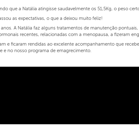
do que a Natália atingisse saudavelmente os 51,5Kg, o peso certo
ssou as expectativas, o que a deixou muito feliz!
anos. A Natália faz alguns tratamentos de manutenção pontuais, 
rmonais recentes, relacionadas com a menopausa, a fizeram eng
am e ficaram rendidas ao excelente acompanhamento que receber
úde e no nosso programa de emagrecimento.