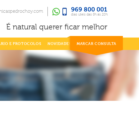
969 800 001
969 800 001
dias úteis das 8h às 20h
inicaspedrochoy.com
dias úteis das 8h às 20h
É natural querer ficar melhor
ÁRIO E PROTOCOLOS
NOVIDADES
MARCAR CONSULTA