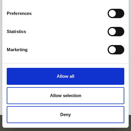
CERVICALGIA
Preferences
Statistics
Tratamento de Cervicalgia com
Marketing
Acupuntura - Caso Clinico
A paciente quando recorreu à medicina
chinesa sofria de dores ao nível da coluna
cervical e lombar há mais de 20 anos....
Allow all
Clínica:
Leiria
Allow selection
Deny