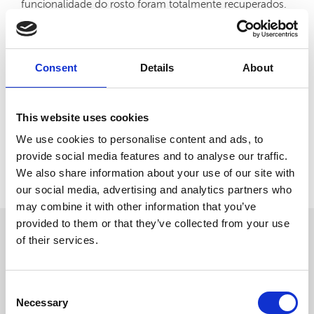
funcionalidade do rosto foram totalmente recuperados.
Antes, ao ingerir líquidos entornava-os, coisa que
atualmente já não acontece. A nível social também se
sente mais confiante.
Consent
Details
About
Artigos Relacionados:
This website uses cookies
Paralisia Facial - Acupuntura Fitoterapia
We use cookies to personalise content and ads, to
Tratamento Paralisia Facial Acupuntura
provide social media features and to analyse our traffic.
We also share information about your use of our site with
Voltar
our social media, advertising and analytics partners who
may combine it with other information that you’ve
provided to them or that they’ve collected from your use
of their services.
CASOS CLÍNICOS
OUTROS
Consent
Necessary
Selection