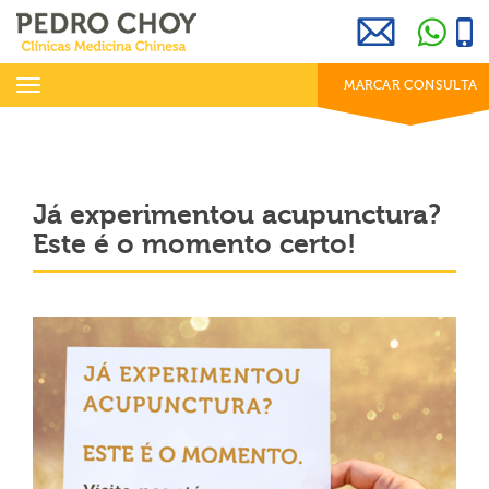
969 800 001
info@clinicaspedrochoy.com
dias úteis das 8h às 20h
Toggle
MARCAR CONSULTA
navigation
Já experimentou acupunctura?
Este é o momento certo!