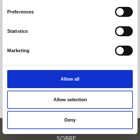
Preferences
Statistics
Campanha 40 anos das Clínicas Pedro
Choy
A Campanha de 40 Anos das Clínicas Pedro
Marketing
Choy decorre até dia 9 de fevereiro de 2026.
02 de janeiro, 2026
Allow all
Allow selection
Deny
SOBRE