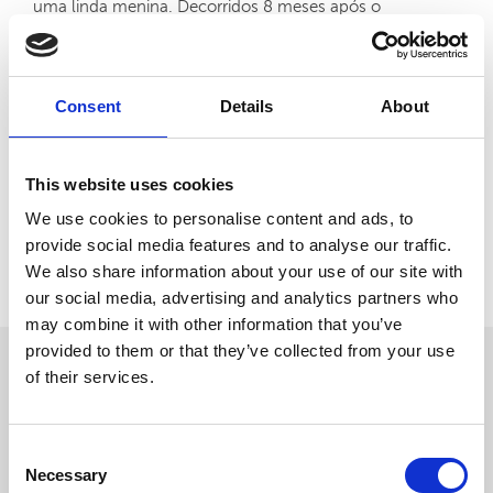
uma linda menina. Decorridos 8 meses após o
nascimento da menina, a paciente ficou novamente
grávida, desta vez de forma natural, prevendo-se o
nascimento do menino para o próximo mês de julho.
Consent
Details
About
Artigos Relacionados:
This website uses cookies
Medicina Chinesa - Tratamento Infertilidade
We use cookies to personalise content and ads, to
Aumento Semen - Acupuntura
provide social media features and to analyse our traffic.
We also share information about your use of our site with
Voltar
our social media, advertising and analytics partners who
may combine it with other information that you’ve
provided to them or that they’ve collected from your use
of their services.
CASOS CLÍNICOS
OUTROS
Consent
Necessary
Selection