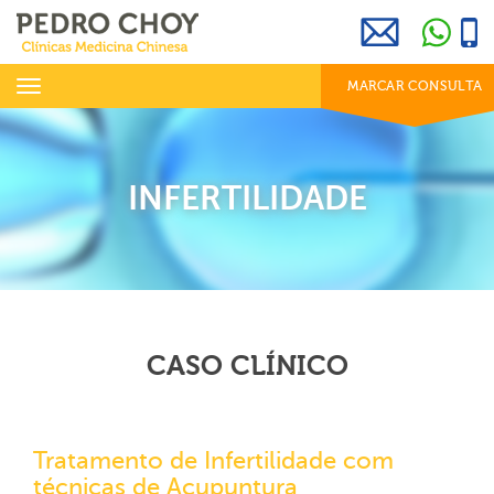
969 800 001
info@clinicaspedrochoy.com
dias úteis das 8h às 20h
Toggle
MARCAR CONSULTA
navigation
INFERTILIDADE
CASO CLÍNICO
Tratamento de Infertilidade com
técnicas de Acupuntura