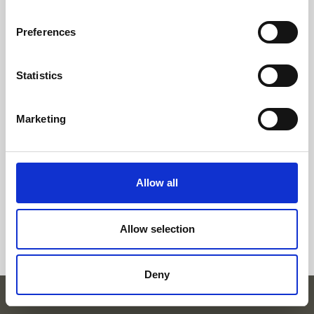
EMAGRECIMENTO
Preferences
Statistics
Acelerar o Metabolismo com
Marketing
Acupuntura - Caso Clinico
Em menos de três meses a paciente foi
além dos objetivos tendo perdido 15.6kg e
cerca de 70 cm (na totalidade)
Allow all
Clínica:
Clínica Pedro Choy de Mafra
Allow selection
Deny