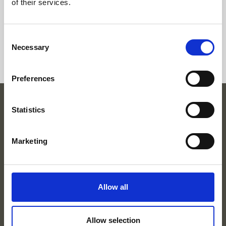
of their services.
elevada eficácia no combat...
11 de abril, 2019
Consent
Necessary
Selection
Preferences
Statistics
SOBRE
NOVIDADES
Marketing
VÍDEOS
FAQ’S
APOIO AO CLIENTE
POLÍTICA DE PRIVACIDADE
Allow all
CONTACTOS
MAPA DO SITE
Allow selection
NEWSLETTER