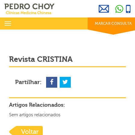
969 800 001
info@clinicaspedrochoy.com
dias úteis das 8h às 20h
Toggle
MARCAR CONSULTA
navigation
Revista CRISTINA
Partilhar:
Artigos Relacionados:
Sem artigos relacionados
Voltar