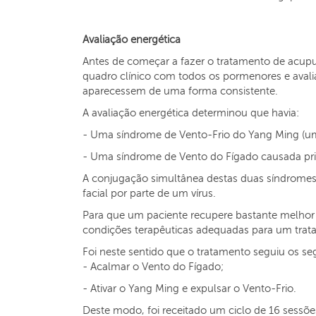
Avaliação energética
Antes de começar a fazer o tratamento de acup
quadro clínico com todos os pormenores e avali
aparecessem de uma forma consistente.
A avaliação energética determinou que havia:
- Uma síndrome de
Vento-Frio do Yang Ming
(um
- Uma síndrome de
Vento do Fígado
causada pri
A conjugação simultânea destas duas síndromes 
facial por parte de um vírus.
Para que um paciente recupere bastante melhor d
condições terapêuticas adequadas para um trat
Foi neste sentido que o tratamento seguiu os seg
- Acalmar o
Vento do Fígado
;
- Ativar o
Yang Ming
e expulsar o
Vento-Frio
.
Deste modo, foi receitado um ciclo de 16 sessõ