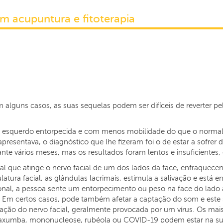
om acupuntura e fitoterapia
 alguns casos, as suas sequelas podem ser difíceis de reverter pe
esquerdo entorpecida e com menos mobilidade do que o normal, 
resentava, o diagnóstico que lhe fizeram foi o de estar a sofrer de
ante vários meses, mas os resultados foram lentos e insuficientes,
acial que atinge o nervo facial de um dos lados da face, enfraquec
tura facial, as glândulas lacrimais, estimula a salivação e está 
ional, a pessoa sente um entorpecimento ou peso na face do lado 
eis. Em certos casos, pode também afetar a captação do som e este
mação do nervo facial, geralmente provocada por um vírus. Os mai
caxumba, mononucleose, rubéola ou COVID-19 podem estar na su