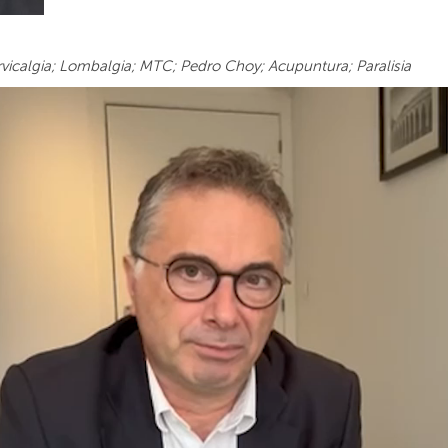
rvicalgia; Lombalgia; MTC; Pedro Choy; Acupuntura; Paralisia