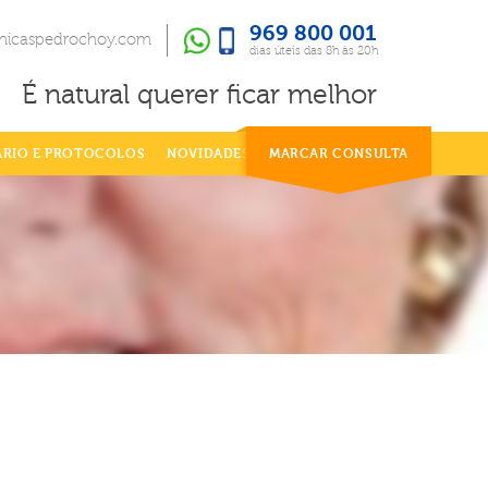
969 800 001
969 800 001
dias úteis das 8h às 20h
inicaspedrochoy.com
dias úteis das 8h às 20h
É natural querer ficar melhor
ÁRIO E PROTOCOLOS
NOVIDADES
MARCAR CONSULTA