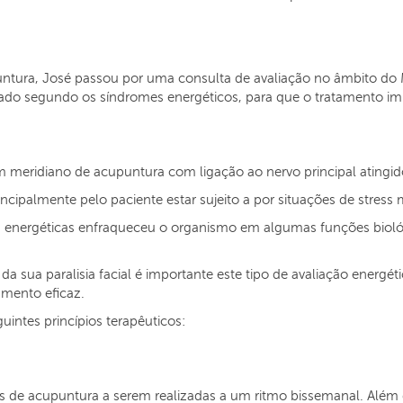
untura, José passou por uma consulta de avaliação no âmbito do
ado segundo os síndromes energéticos, para que o tratamento im
 meridiano de acupuntura com ligação ao nervo principal atingido p
ncipalmente pelo paciente estar sujeito a por situações de stres
energéticas enfraqueceu o organismo em algumas funções biológi
a sua paralisia facial é importante este tipo de avaliação energé
amento eficaz.
uintes princípios terapêuticos:
es de acupuntura a serem realizadas a um ritmo bissemanal. Além 