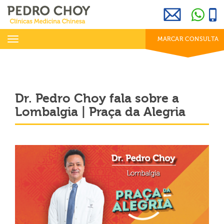
969 800 001
info@clinicaspedrochoy.com
dias úteis das 8h às 20h
Toggle
MARCAR CONSULTA
navigation
Dr. Pedro Choy fala sobre a
Lombalgia | Praça da Alegria