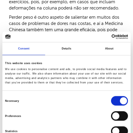
exercícios, pois, por exemplo, em casos que incluam
deformações na coluna poderá não ser recomendado.
Perder peso é outro aspeto de salientar em muitos dos
casos de problemas de dores nas costas, e aí a Medicina
Chinesa também tem uma grande eficácia, pois pode
conjugar uma perda lenta e saudável de peso com o
tratamento para as lombalgias, apesar de ser sempre
necessário um regime personalizado para auxiliar no
Consent
Details
About
emagrecimento, que pode ser generalizado ou
localizado, conforme os casos.
This website uses cookies
We use cookies to personalise content and ads, to provide social media features and to
analyse our traffic. We also share information about your use of our site with our social
media, advertising and analytics partners who may combine it with other information
Leia aqui um artigo
do SapoLifestyle sobre o tema:
that you’ve provided to them or that they’ve collected from your use of their services.
Leia aqui:
"
Ordem dos Médicos dos Estados Unidos
recomenda acupunctura como tratamento prioritário para
Consent
dores de costas"
Necessary
Selection
Partilhar:
Preferences
Statistics