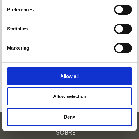
RINITE
Preferences
Statistics
Tratar a Rinite Alérgica com
Acupuntura e Fitoterapia
Marketing
Ao fim de um mês de tratamento a rinite
alérgica estava muito mais controlada, assim
como o eczema atópico, cuja manif...
Allow all
Clínica:
Clínica Pedro Choy João XXI
Allow selection
Deny
SOBRE