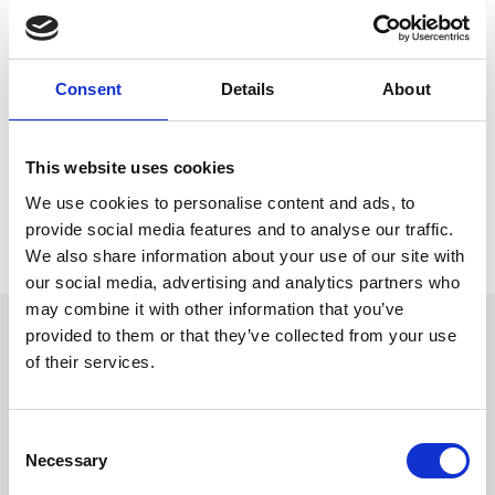
paciente indicou que não sentia o desequilíbrio e as
quedas tinham deixado de acontecer. Apresentava-se
muito bem disposto e muito satisfeito com os
resultados.
Consent
Details
About
Artigos Relacionados:
This website uses cookies
Sem artigos relacionados
We use cookies to personalise content and ads, to
provide social media features and to analyse our traffic.
Voltar
We also share information about your use of our site with
our social media, advertising and analytics partners who
may combine it with other information that you’ve
provided to them or that they’ve collected from your use
of their services.
CASOS CLÍNICOS
OUTROS
Consent
Necessary
Selection