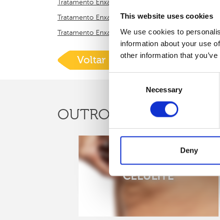
Tratamento Enxaquecas Aura - Acupuntura
This website uses cookies
Tratamento Enxaquecas - Acupuntura
We use cookies to personalis
Tratamento Enxaqueca Vestibular - Acupuntura
information about your use of
other information that you’ve
Voltar
Consent
Necessary
Selection
CASOS CLÍNI
OUTROS
Deny
CELULITE