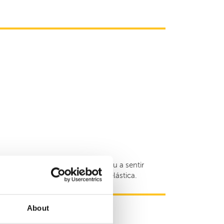
eira sessão de tratamento começou a sentir
e e deixou de usar a joelheira elástica.
About