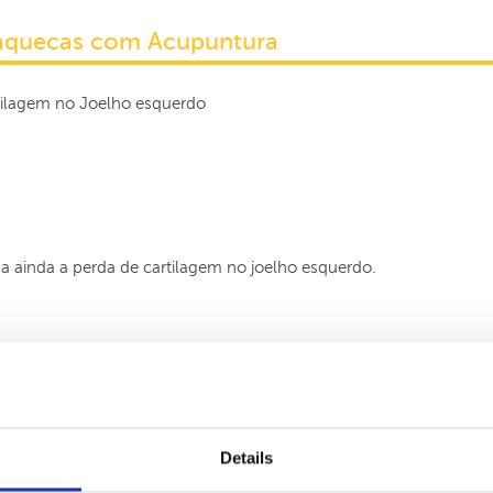
xaquecas com Acupuntura
tilagem no Joelho esquerdo
a ainda a perda de cartilagem no joelho esquerdo.
e fitoterapia, a paciente começou a sentir melhorias. Após a terc
a subir e descer escadas sem dores no joelho. Caminha normalment
Details