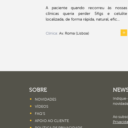
A paciente quando recorreu às nossas
clínicas queria perder 5Kgs e celulite
localizada, de forma rápida, natural, efic...
Clínica:
Av. Roma (Lisboa)
SOBRE
NEWS
Indique-
NOVIDADES
novidade
VÍDEOS
FAQ’S
Ao subs
APOIO AO CLIENTE
Privacid