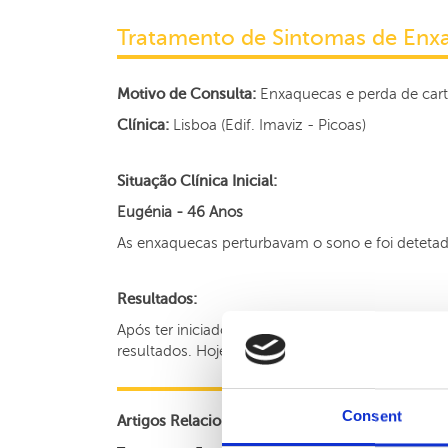
Tratamento de Sintomas de En
Motivo de Consulta:
Enxaquecas e perda de car
Clínica:
Lisboa (Edif. Imaviz - Picoas)
Situação Clínica Inicial:
Eugénia - 46 Anos
As enxaquecas perturbavam o sono e foi detetad
Resultados:
Após ter iniciado os tratamentos de acupunctura 
resultados. Hoje afirma com orgulho que voltou 
Consent
Artigos Relacionados: