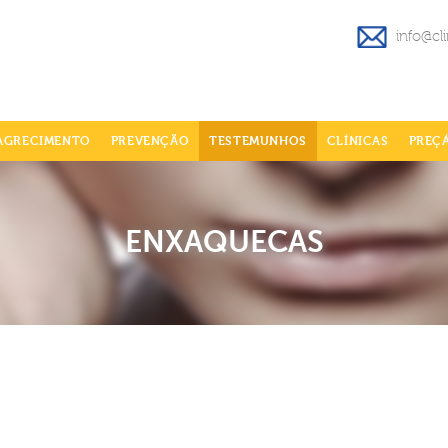
info@cl
AGRECIMENTO
PREVENÇÃO
TESTEMUNHOS
CLÍNICAS
PREÇ
ENXAQUECAS