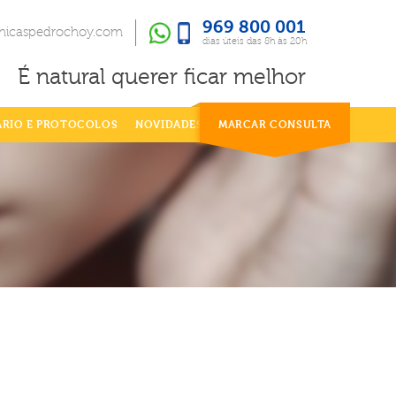
969 800 001
969 800 001
dias úteis das 8h às 20h
inicaspedrochoy.com
dias úteis das 8h às 20h
É natural querer ficar melhor
ÁRIO E PROTOCOLOS
NOVIDADES
MARCAR CONSULTA