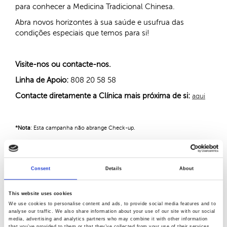
para conhecer a Medicina Tradicional Chinesa.
Abra novos horizontes à sua saúde e usufrua das
condições especiais que temos para si!
Visite-nos ou contacte-nos.
Linha de Apoio:
808 20 58 58
Contacte diretamente a Clínica mais próxima de si:
aqui
*Nota
: Esta campanha não abrange Check-up.
Partilhar:
Consent
Details
About
Artigos Relacionados:
This website uses cookies
We use cookies to personalise content and ads, to provide social media features and to
Sem artigos relacionados
analyse our traffic. We also share information about your use of our site with our social
media, advertising and analytics partners who may combine it with other information
that you’ve provided to them or that they’ve collected from your use of their services.