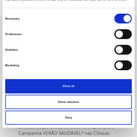
Voltar
Consent
Necessary
Selection
OUTRAS
NOTÍCIAS
Preferences
Statistics
Marketing
Allow all
Allow selection
Campanha Verão Saudável
Deny
Entre 15 de julho e 15 de setembro aproveite a
Campanha VERÃO SAUDÁVEL* nas Clínicas