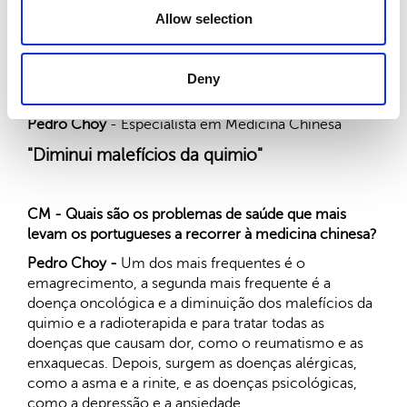
Uma boa alternativa às "muitas dietas ioiô" que já
Allow selection
experimentou. "O pior das dietas é a ansiedade de
pensar que não vou suportar a fome. Já não sinto
isso", conclui.
Deny
Pedro Choy
- Especialista em Medicina Chinesa
"Diminui malefícios da quimio"
CM - Quais são os problemas de saúde que mais
levam os portugueses a recorrer à medicina chinesa?
Pedro Choy -
Um dos mais frequentes é o
emagrecimento, a segunda mais frequente é a
doença oncológica e a diminuição dos malefícios da
quimio e a radioterapida e para tratar todas as
doenças que causam dor, como o reumatismo e as
enxaquecas. Depois, surgem as doenças alérgicas,
como a asma e a rinite, e as doenças psicológicas,
como a depressão e a ansiedade.