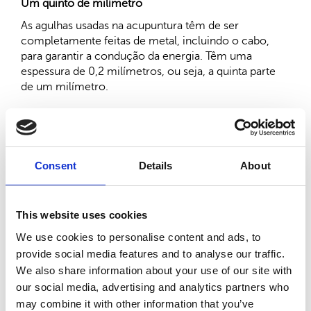
Um quinto de milímetro
As agulhas usadas na acupuntura têm de ser
completamente feitas de metal, incluindo o cabo,
para garantir a condução da energia. Têm uma
espessura de 0,2 milímetros, ou seja, a quinta parte
de um milímetro.
Tui Na completa cuidados
A massagem energética Tui Na atua não só nos
Consent
Details
About
músculos, tendões, ossos e articulações, mas
também nos pontos de acupuntura. Tem assim
influência no trajeto de circulação de energia e
potencia os efeitos do tratamento com as agulhas.
This website uses cookies
We use cookies to personalise content and ads, to
provide social media features and to analyse our traffic.
"Tinha problemas até a atar os atacadores
We also share information about your use of our site with
dos sapatos"
our social media, advertising and analytics partners who
Artur Pereira, de 70 anos, não é um novato na
may combine it with other information that you’ve