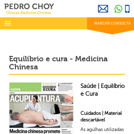
969 800 001
info@clinicaspedrochoy.com
dias úteis das 8h às 20h
Toggle
MARCAR CONSULTA
navigation
Equilíbrio e cura - Medicina
Chinesa
Saúde | Equilíbrio
e Cura
Cuidados | Material
descartável
As agulhas utilizadas