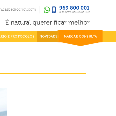
969 800 001
969 800 001
dias úteis das 8h às 20h
inicaspedrochoy.com
dias úteis das 8h às 20h
É natural querer ficar melhor
ÁRIO E PROTOCOLOS
NOVIDADES
MARCAR CONSULTA