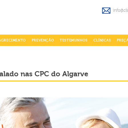
info@cl
AGRECIMENTO
PREVENÇÃO
TESTEMUNHOS
CLÍNICAS
PREÇ
nalado nas CPC do Algarve