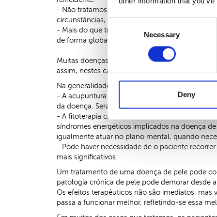
other information that you’ve
- Não tratamos doenças, mas sim pessoas. A mes
circunstâncias, não faz sentido tratá-la apenas
Consent
- Mais do que tratar uma doença, procuramos pr
Necessary
Selection
de forma global, a resposta ao tratamento torn
Muitas doenças de pele que tratamos no nosso d
assim, nestes casos, o nosso método apresenta
Na generalidade dos casos, o tratamento consiste
Deny
- A acupuntura visa atuar na causa primária da 
da doença. Será selecionado um conjunto de pont
- A fitoterapia chinesa pode consistir numa ou 
síndromes energéticos implicados na doença de
igualmente atuar no plano mental, quando neces
- Pode haver necessidade de o paciente recorrer
mais significativos.
Um tratamento de uma doença de pele pode consi
patologia crónica de pele pode demorar desde 
Os efeitos terapêuticos não são imediatos, mas 
passa a funcionar melhor, refletindo-se essa me