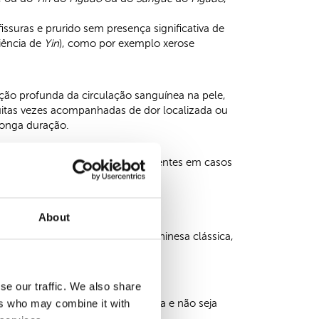
ssuras e prurido sem presença significativa de
iência de
Yin
), como por exemplo xerose
ação profunda da circulação sanguínea na pele,
muitas vezes acompanhadas de dor localizada ou
longa duração.
padrões estão frequentemente presentes em casos
About
. Embora se baseie na medicina chinesa clássica,
tica possível.
lar do tratamento em si.
se our traffic. We also share
ers who may combine it with
ça fique verdadeiramente tratada e não seja