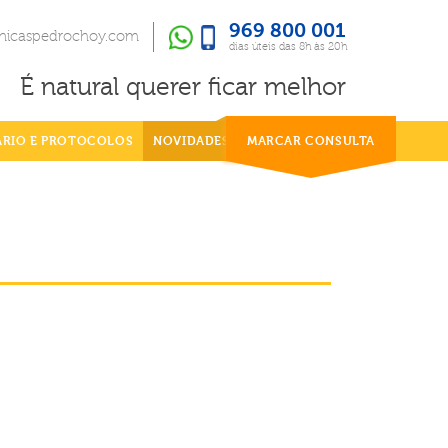
969 800 001
969 800 001
dias úteis das 8h às 20h
inicaspedrochoy.com
dias úteis das 8h às 20h
É natural querer ficar melhor
ÁRIO E PROTOCOLOS
NOVIDADES
MARCAR CONSULTA