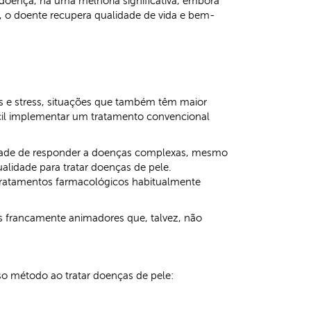
doença, há uma melhoria significativa, embora
, o doente recupera qualidade de vida e bem-
as e stress, situações que também têm maior
fícil implementar um tratamento convencional
cidade de responder a doenças complexas, mesmo
alidade para tratar doenças de pele.
 tratamentos farmacológicos habitualmente
os francamente animadores que, talvez, não
sso método ao tratar doenças de pele: