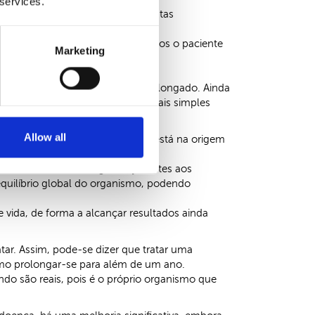
 services.
iferentes pessoas, pelo que, nestas
 como mental. Assim, ao abordarmos o paciente
Marketing
rgético profundo, complexo e prolongado. Ainda
 demorado do que em situações mais simples
e a fitoterapia chinesa.
Allow all
o aspeto físico como mental que está na origem
doente e não apenas a doença.
por os vazios de energia subjacentes aos
quilíbrio global do organismo, podendo
 vida, de forma a alcançar resultados ainda
ar. Assim, pode-se dizer que tratar uma
smo prolongar-se para além de um ano.
do são reais, pois é o próprio organismo que