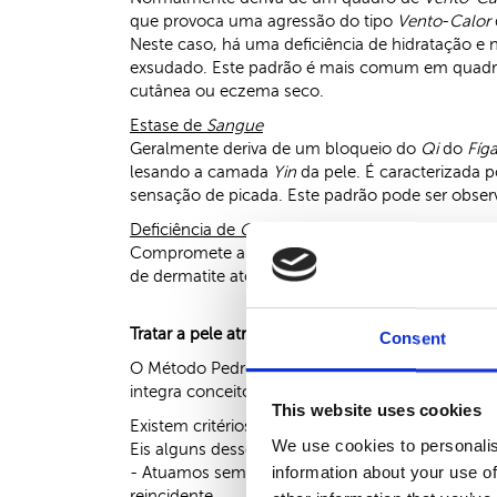
que provoca uma agressão do tipo
Vento
-
Calor
Neste caso, há uma deficiência de hidratação e 
exsudado. Este padrão é mais comum em quadros
cutânea ou eczema seco.
Estase de
Sangue
Geralmente deriva de um bloqueio do
Qi
do
Fíg
lesando a camada
Yin
da pele. É caracterizada 
sensação de picada. Este padrão pode ser obser
Deficiência de
Qi
,
Sangue
ou
Yin
Compromete a nutrição e a proteção da pele, lev
de dermatite atópica ou em peles muito sensíveis
Tratar a pele através do Método Pedro Choy
Consent
O Método Pedro Choy é o resultado de 40 anos de
integra conceitos modernos e conhecimentos cien
This website uses cookies
Existem critérios fundamentais que compõem o M
We use cookies to personalis
Eis alguns desses critérios:
information about your use of
- Atuamos sempre na raiz da doença, mais do qu
reincidente.