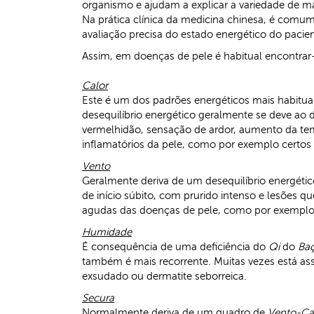
organismo e ajudam a explicar a variedade de ma
Na prática clínica da medicina chinesa, é comu
avaliação precisa do estado energético do pacien
Assim, em doenças de pele é habitual encontrar
Calor
Este é um dos padrões energéticos mais habitua
desequilíbrio energético geralmente se deve ao 
vermelhidão, sensação de ardor, aumento da tem
inflamatórios da pele, como por exemplo certos t
Vento
Geralmente deriva de um desequilíbrio energéti
de início súbito, com prurido intenso e lesões 
agudas das doenças de pele, como por exemplo 
Humidade
É consequência de uma deficiência do
Qi
do
Ba
também é mais recorrente. Muitas vezes está 
exsudado ou dermatite seborreica.
Secura
Normalmente deriva de um quadro de
Vento-Ca