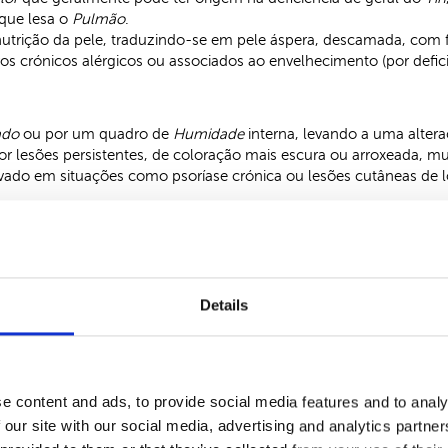
que lesa o
Pulmão
.
nutrição da pele, traduzindo-se em pele áspera, descamada, com fi
 crónicos alérgicos ou associados ao envelhecimento (por defic
ado
ou por um quadro de
Humidade
interna, levando a uma alter
por lesões persistentes, de coloração mais escura ou arroxeada, 
vado em situações como psoríase crónica ou lesões cutâneas de 
ando a fragilidade cutânea, secura e lesões recorrentes. Estes 
 e reativas.
Details
 prática clínica única por parte do seu criador, o Dr. Pedro Choy
tíficos de ponta, de forma a poder dar a melhor resposta terapêu
étodo Pedro Choy e que é importante dar a conhecer antes de fa
e content and ads, to provide social media features and to analy
 our site with our social media, advertising and analytics partn
e apenas no controlo dos sintomas, pois pretendemos que a doen