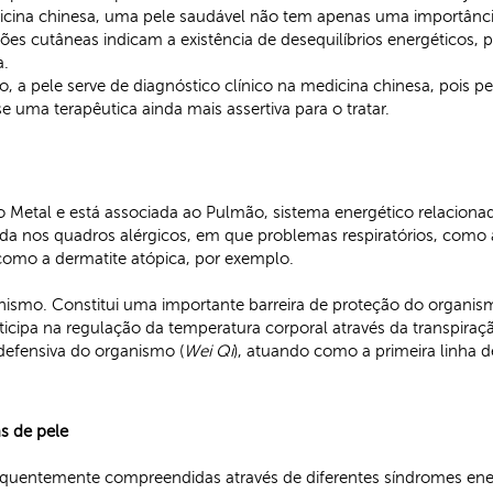
icina chinesa, uma pele saudável não tem apenas uma importânci
ções cutâneas indicam a existência de desequilíbrios energéticos,
a.
o, a pele serve de diagnóstico clínico na medicina chinesa, pois
-se uma terapêutica ainda mais assertiva para o tratar.
o Metal e está associada ao Pulmão, sistema energético relacion
ada nos quadros alérgicos, em que problemas respiratórios, como a
como a dermatite atópica, por exemplo.
anismo. Constitui uma importante barreira de proteção do organism
icipa na regulação da temperatura corporal através da transpiraç
efensiva do organismo (
Wei Qi
), atuando como a primeira linha d
s de pele
equentemente compreendidas através de diferentes síndromes energ