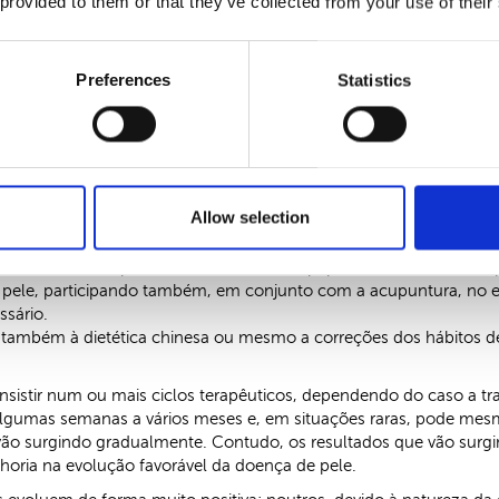
 provided to them or that they’ve collected from your use of their
ma doença pode ter causas energéticas totalmente distintas em d
 do ponto de vista da doença, mas sim da pessoa.
omover o equilíbrio global do organismo, tanto no aspeto físico
Preferences
Statistics
a-se também mais rápida e consistente.
ia a dia são crónicas, com o doente a apresentar um quadro ene
 bons resultados, embora o tratamento seja, forçosamente, mais
 nas duas principais valências da medicina chinesa: a acupuntura 
Allow selection
doença e promover o equilíbrio global do organismo. Atua tanto n
os que, em sinergia com a fitoterapia chinesa, permita tratar o 
mais fórmulas de plantas chinesas. Tem o papel fundamental de re
 pele, participando também, em conjunto com a acupuntura, no e
sário.
 também à dietética chinesa ou mesmo a correções dos hábitos de
stir num ou mais ciclos terapêuticos, dependendo do caso a trat
algumas semanas a vários meses e, em situações raras, pode me
vão surgindo gradualmente. Contudo, os resultados que vão surgin
lhoria na evolução favorável da doença de pele.