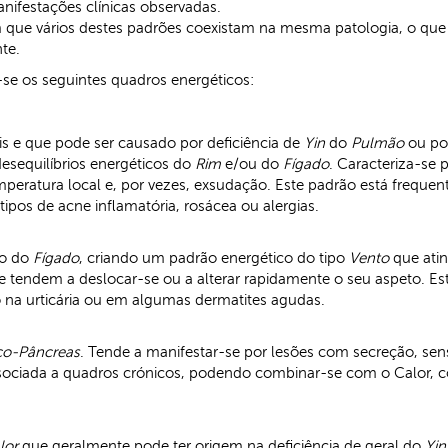
nifestações clínicas observadas.
m que vários destes padrões coexistam na mesma patologia, o que
te.
-se os seguintes quadros energéticos:
is e que pode ser causado por deficiência de
Yin
do
Pulmão
ou po
desequilíbrios energéticos do
Rim
e/ou do
Fígado
. Caracteriza-se 
peratura local e, por vezes, exsudação. Este padrão está frequen
ipos de acne inflamatória, rosácea ou alergias.
co do
Fígado
, criando um padrão energético do tipo
Vento
que ati
que tendem a deslocar-se ou a alterar rapidamente o seu aspeto. 
na urticária ou em algumas dermatites agudas.
ço-Pâncreas
. Tende a manifestar-se por lesões com secreção, se
associada a quadros crónicos, podendo combinar-se com o Calor
lor
que geralmente pode ter origem na deficiência de geral do
Yin