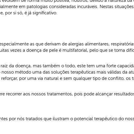
 evoluem de forma muito positiva; noutros, devido à natureza da 
lmente em patologias consideradas incuráveis. Nestas situações
por si só, é já significativo.
pecialmente as que derivam de alergias alimentares, respiratóri
tas vezes a doença de pele é multifatorial, pelo que se torna di
 a raiz da doença, mas também o todo, este tem uma forte capa
 o nosso método uma das soluções terapêuticas mais válidas da atu
eforçar, por uma via natural e sem qualquer tipo de conflito, os
re recorrer aos nossos tratamentos, pois pode alcançar resultad
entes por nós tratados que ilustram o potencial terapêutico do no