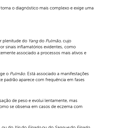
 torna o diagnóstico mais complexo e exige uma
r plenitude do
Yang
do
Pulmão
, cujo
por sinais inflamatórios evidentes, como
temente associado a processos mais ativos e
nge o
Pulmão
. Está associado a manifestações
Este padrão aparece com frequência em fases
nsação de peso e evolui lentamente, mas
, como se observa em casos de eczema com
, ou do
Yin
do
Fígado
ou do
Sangue
do
Fígado
,