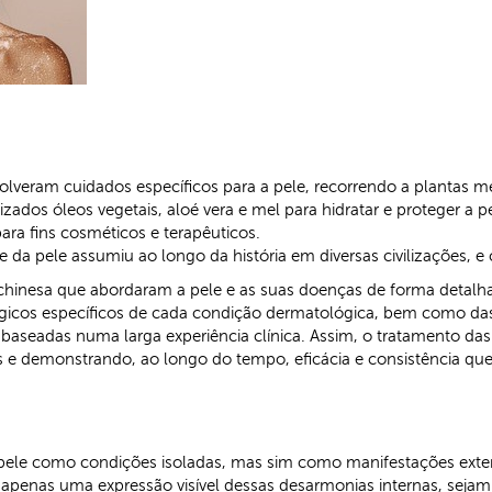
nvolveram cuidados específicos para a pele, recorrendo a plantas me
lizados óleos vegetais, aloé vera e mel para hidratar e proteger 
ara fins cosméticos e terapêuticos.
e da pele assumiu ao longo da história em diversas civilizações, e 
a chinesa que abordaram a pele e as suas doenças de forma det
os específicos de cada condição dermatológica, bem como das ca
baseadas numa larga experiência clínica. Assim, o tratamento das
s e demonstrando, ao longo do tempo, eficácia e consistência qu
pele como condições isoladas, mas sim como manifestações exter
apenas uma expressão visível dessas desarmonias internas, sejam e