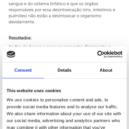
sangue e do sistema linfático e que os órgãos
responsáveis por essa desintoxicação (rins, intestinos e
pulmões) não estão a desintoxicar o organismo
devidamente.
Resultados:
Ao fim de 4 anos a procurar respostas, finalmente, a
Medicina Tradicional Chinesa
trouxe as melhorias
desejadas. O esquema terapêutico passou pela
prescrição de
Fitoterapia
e de
Acupunctura
. Inicialmente
Consent
Details
About
as sessões de acupunctura eram efetuadas 2 vezes por
semana dado o estado avançado da dermatite e,
progressivamente, com as melhorias da pele passámos
para 1 sessão por semana. No total, foram efetuadas 12
This website uses cookies
sessões de acupunctura tendo a nossa paciente sentido
We use cookies to personalise content and ads, to
melhoras as terceiro tratamento com as feridas a secar
provide social media features and to analyse our traffic.
diariamente.
We also share information about your use of our site with
our social media, advertising and analytics partners who
Testemunho
may combine it with other information that you’ve