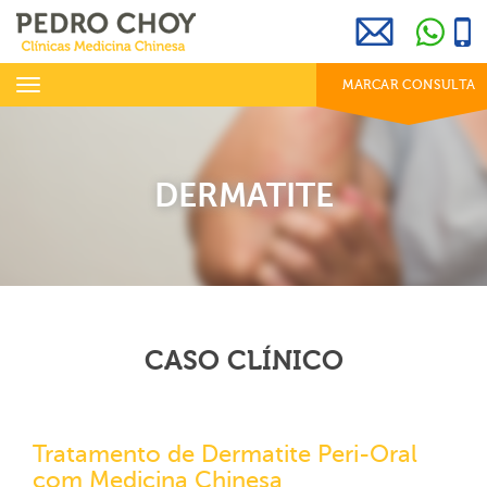
969 800 001
info@clinicaspedrochoy.com
dias úteis das 8h às 20h
Toggle
MARCAR CONSULTA
navigation
DERMATITE
CASO CLÍNICO
Tratamento de Dermatite Peri-Oral
com Medicina Chinesa