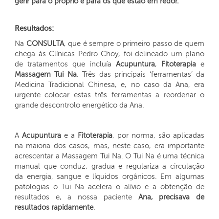
gerir para o próprio e para os que estão em redor.
Resultados:
Na
CONSULTA
, que é sempre o primeiro passo de quem
chega às Clínicas Pedro Choy, foi delineado um plano
de tratamentos que incluía
Acupuntura
,
Fitoterapia
e
Massagem Tui Na
. Três das principais ‘ferramentas’ da
Medicina Tradicional Chinesa, e, no caso da Ana, era
urgente colocar estas três ferramentas a reordenar o
grande descontrolo energético da Ana.
A
Acupuntura
e a
Fitoterapia
, por norma, são aplicadas
na maioria dos casos, mas, neste caso, era importante
acrescentar a Massagem Tui Na. O Tui Na é uma técnica
manual que conduz, gradua e regulariza a circulação
da energia, sangue e líquidos orgânicos. Em algumas
patologias o Tui Na acelera o alívio e a obtenção de
resultados e, a nossa paciente
Ana, precisava de
resultados rapidamente
.