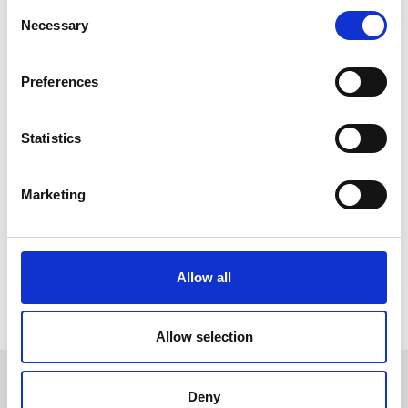
Consent
Necessary
Selection
Preferences
Statistics
Artigos Relacionados:
Marketing
Tratamento Ansiedade Medicina Chinesa
Medicina Chinesa - Tratamento Crises Panico
Depressão - Joao Patricio - 48 anos
Allow all
Voltar
Allow selection
Deny