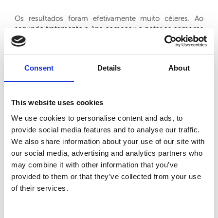
Os resultados foram efetivamente muito céleres. Ao
segundo tratamento a Ana começou a notar as primeiras
melhorias,
‘’muito mais serena, quando a ansiedade
chega eu tenho muito mais capacidade para dar a volta
por cima e continuar o meu dia’’.
Consent
Details
About
Semana após semana, sentia-se cada vez mais
‘’determinada e feliz’’, as noites já não eram de insónia
mas sim de descanso e, as situações que outrora lhe
This website uses cookies
fugiam ao controlo e acabavam em ataques de pânico,
atualmente são apenas problemas que surgem e que
We use cookies to personalise content and ads, to
têm de ser resolvidos. ‘
’sinto-me no controlo. Consigo
provide social media features and to analyse our traffic.
ver melhor o meu caminho e o que quero para mim.’’
We also share information about your use of our site with
our social media, advertising and analytics partners who
may combine it with other information that you’ve
Ouça aqui o testemunho na primeira pessoa!
provided to them or that they’ve collected from your use
of their services.