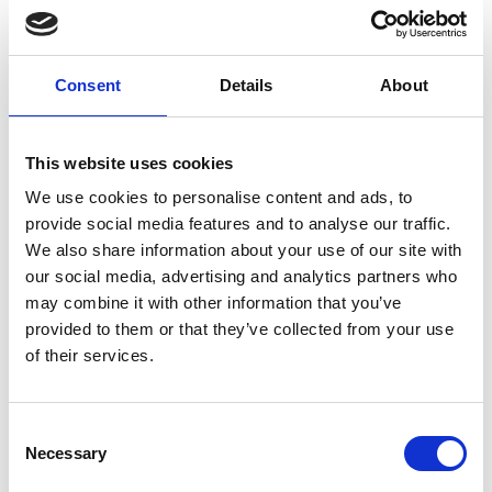
No final do primeiro ciclo, ou seja, com apenas dois
meses de tratamento, esta paciente estava ligeiramente
melhor, o que era esperado. No final do segundo ciclo
de tratamento, após seis meses, manteve-se a evolução
Consent
Details
About
positiva da sua saúde, apresentando melhoras bem
visíveis. As dores, quando apareciam, eram pontuais, o
que lhe permitiu voltar a fazer alguns passeios a pé mais
This website uses cookies
prolongados.
We use cookies to personalise content and ads, to
No último ciclo de tratamentos, Maria de Fátima
provide social media features and to analyse our traffic.
continuou a registar uma evolução positiva dos seus
problemas de saúde, com a lombalgia e a gonalgia
We also share information about your use of our site with
quase totalmente debeladas.
our social media, advertising and analytics partners who
may combine it with other information that you’ve
Quando existe uma alteração osteoarticular significativa,
provided to them or that they’ve collected from your use
a recuperação acontece lentamente, como aconteceu
neste caso. Por esta razão, foram necessários três ciclos
of their services.
de sessões de acupuntura, que se prolongaram por um
período de mais de um ano. Este período foi essencial
para consolidar a recuperação dos problemas
Consent
reumáticos que a paciente inicialmente sofria. À data do
Necessary
Selection
seu testemunho, a paciente encontra-se bem.