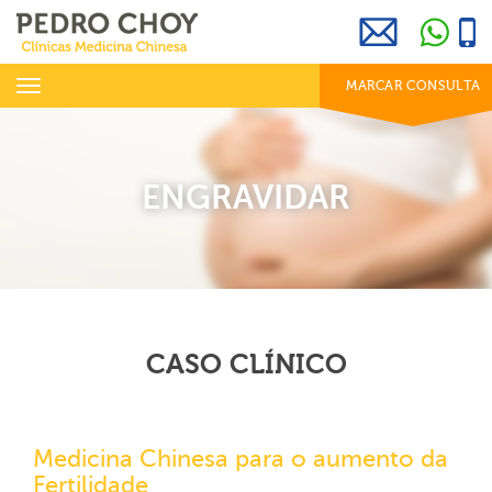
969 800 001
info@clinicaspedrochoy.com
dias úteis das 8h às 20h
Toggle
MARCAR CONSULTA
navigation
ENGRAVIDAR
CASO CLÍNICO
Medicina Chinesa para o aumento da
Fertilidade