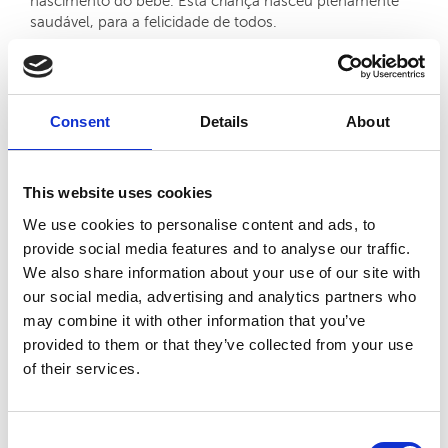
nascimento do bebé. Esta criança nasceu plenamente
saudável, para a felicidade de todos.
Como os pontos de acupuntura induzem o aumento da
fertilidade
Consent
Details
About
Os especialistas em Medicina Tradicional Chinesa usam
a acupuntura para ajudar as mulheres a conceber. Além
disso, também conseguem aliviar o stress e ajudar a
This website uses cookies
relaxar, fatores que aumentam potencialmente as
hipóteses de engravidar.
We use cookies to personalise content and ads, to
Ao estimular as terminações nervosas sob a superfície da
provide social media features and to analyse our traffic.
pele, há feixes nervosos que são ativados, o que faz com
We also share information about your use of our site with
que o corpo liberte substâncias bioquímicas benéficas
our social media, advertising and analytics partners who
para o funcionamento do organismo e que, neste caso
may combine it with other information that you’ve
específico, têm o papel de regular o sistema endócrino e
provided to them or that they’ve collected from your use
o aparelho reprodutor, o que melhora a fertilidade da
mulher de uma forma natural.
of their services.
Além disso, a acupuntura também desencadeia a
libertação de substâncias bioquímicas (por exemplo, as
endorfinas) que equilibram o centro mental e emocional
Consent