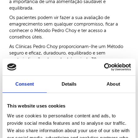
a importância de uma alimentação saudável e
equilibrada.
Os pacientes podem vir fazer a sua avaliação de
emagrecimento sem qualquer compromisso, ficar a
conhecer o Método Pedro Choy e ter acesso a
conselhos úteis.
As Clínicas Pedro Choy proporcionam-lhe um Método
seguro e eficaz, duradouro, equilibrado e sem
contraindicações. Inovador há mais de 30 anos
em Portugal e com elevado grau de qualidade e
segurança.
Adaptado a cada pessoa, o nosso método oferece
Consent
Details
About
inúmeros benefícios como a redução da ansiedade,
moderação do apetite e equilíbrio do metabolismo,
sempre a pensar no bem-estar do paciente.
This website uses cookies
Cuide do seu corpo de forma saudável!
We use cookies to personalise content and ads, to
provide social media features and to analyse our traffic.
Partilhar:
We also share information about your use of our site with
our social media, advertising and analytics partners who