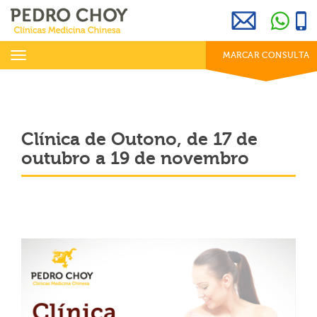
969 800 001
info@clinicaspedrochoy.com
dias úteis das 8h às 20h
Toggle
MARCAR CONSULTA
navigation
Clínica de Outono, de 17 de
outubro a 19 de novembro