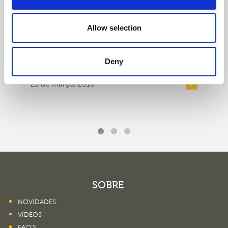
Equilíbrio e cura - Medicina Chinesa
Allow selection
Entrevista do jornal "Correio da Manhã" ao rosto
da Acupunctura e Medicina Chinesa em
Portugal, o Dr. Pedro Choy. Publ...
Deny
23 de março, 2016
SOBRE
NOVIDADES
VÍDEOS
FAQ’S