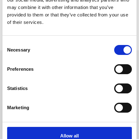
may combine it with other information that you’ve
Artigos Relacionados:
provided to them or that they’ve collected from your use
Sem artigos relacionados
of their services.
Voltar
Consent
Necessary
Selection
OUTRAS
NOTÍCIAS
Preferences
Statistics
Marketing
Allow all