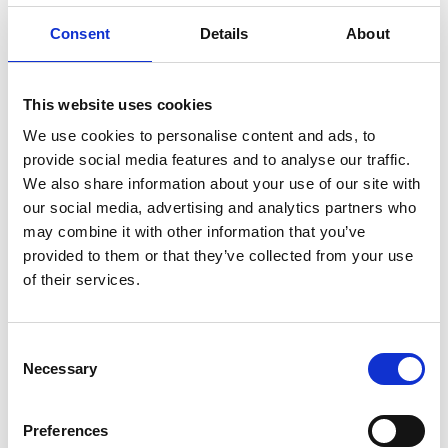
Ao quarto tratamento a paciente esteve menstruada e
Consent
Details
About
sentiu-se muito mais calma, embora ainda com alguma
tensão mamária. Semana após semana os tratamentos
de Acupuntura e Fitoterapia foram surtindo cada vez
This website uses cookies
mais efeito e, ao 10º tratamento, a paciente dizia-se
‘
’muito melhor’’
.
We use cookies to personalise content and ads, to
provide social media features and to analyse our traffic.
We also share information about your use of our site with
Na consulta de revisão
a paciente mostrou-se muito
our social media, advertising and analytics partners who
mais tranquila e relaxada, notoriamente despreocupada
may combine it with other information that you’ve
e confiante. A paciente, sem estar à espera, também nos
provided to them or that they’ve collected from your use
revelou que fizera análises clínicas recentemente e os
níveis de colesterol e glicémia (anteriormente bastante
of their services.
desregulados) baixaram para níveis normais.
Consent
Questionámos a paciente quanto ao nível de satisfação
Necessary
Selection
com os resultados (numa escala de 1 a 10), a paciente
deu-nos um 9.
Preferences