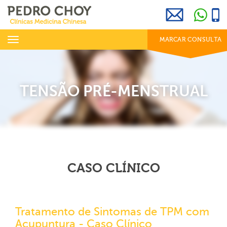
969 800 001
info@clinicaspedrochoy.com
dias úteis das 8h às 20h
Toggle
MARCAR CONSULTA
navigation
TENSÃO PRÉ-MENSTRUAL
CASO CLÍNICO
Tratamento de Sintomas de TPM com
Acupuntura - Caso Clínico