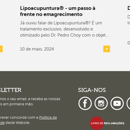
Lipoacupuntura® - um passo à
D
frente no emagrecimento
D
Já ouviu falar de Lipoacupuntura®? É um
I
tratamento exclusivo, desenvolvido e
otimizado pelo Dr. Pedro Choy com o objet...
0
10 de maio, 2024
LETTER
SIGA-NOS
nos o seu email, e receba as nossas
s em primeira mão.
crever concorda com a
Política de
ade
deste Website.