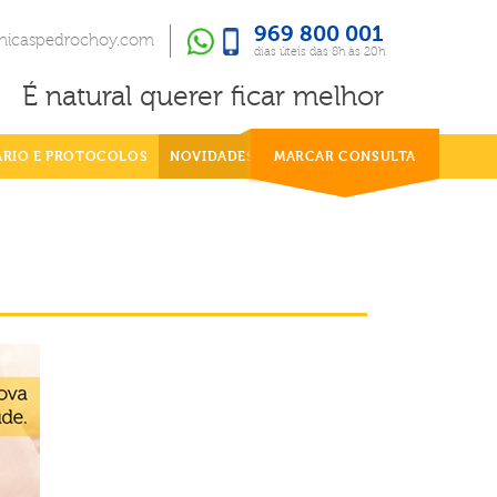
969 800 001
969 800 001
dias úteis das 8h às 20h
inicaspedrochoy.com
dias úteis das 8h às 20h
É natural querer ficar melhor
ÁRIO E PROTOCOLOS
NOVIDADES
MARCAR CONSULTA