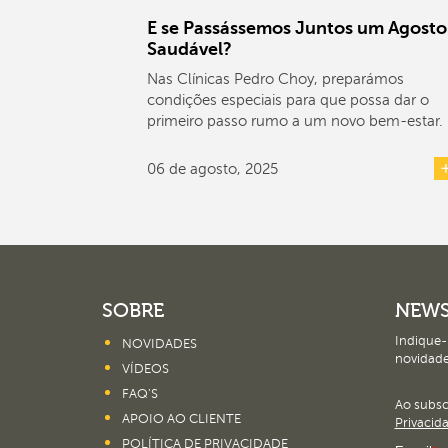
E se Passássemos Juntos um Agosto
Saudável?
Nas Clínicas Pedro Choy, preparámos
condições especiais para que possa dar o
primeiro passo rumo a um novo bem-estar.
06 de agosto, 2025
SOBRE
NEWS
Indique-
NOVIDADES
novidade
VÍDEOS
FAQ’S
Ao subs
APOIO AO CLIENTE
Privacid
POLÍTICA DE PRIVACIDADE