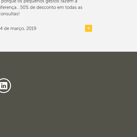
 porque os pequenos gestos fazem a
iferença...50% de desconto em todas as
onsultas!
4 de março, 2019