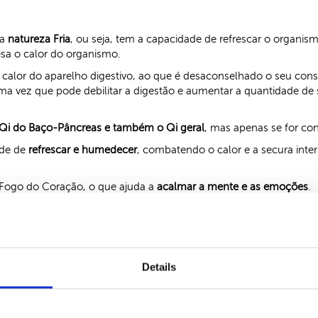
ma
natureza Fria
, ou seja, tem a capacidade de refrescar o organi
esa o calor do organismo.
r o calor do aparelho digestivo, ao que é desaconselhado o seu c
uma vez que pode debilitar a digestão e aumentar a quantidade de
o Qi do Baço-Pâncreas e também o Qi geral
, mas apenas se for c
ade de
refrescar e humedecer
, combatendo o calor e a secura inte
 Fogo do Coração, o que ajuda a
acalmar a mente e as emoções
.
ia é de baixas calorias, é aconselhado o seu consumo sem grandes
Details
r se for consumida em excesso, devido à sua natureza fria, por pe
 de frio, fadiga física e mental, metabolismo lento, défice hormon
etes, inchaço abdominal, etc.).