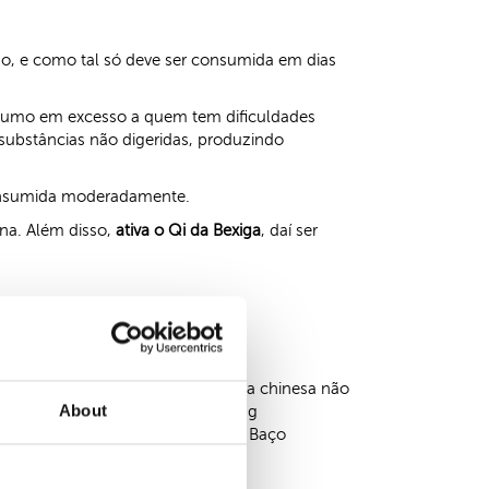
smo, e como tal só deve ser consumida em dias
onsumo em excesso a quem tem dificuldades
 substâncias não digeridas, produzindo
onsumida moderadamente.
rna. Além disso,
ativa o Qi da Bexiga
, daí ser
 restrições, visão que a dietética chinesa não
About
ssoas com deficiência geral de Yang
al, etc.) ou com défice de Yang do Baço