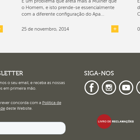
É um problema que afeta mais a Mulher que
E
o Homem, e isto prende-se essencialmente
d
com a diferente configuração do Apa...
C
25 de novembro, 2014
0
LETTER
SIGA-NOS
nos o seu email, e receba as nossas
s em primeira mão.
crever concorda com a
Política de
ade
deste Website.