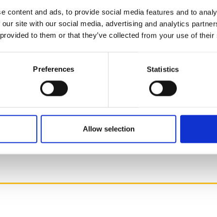
da-se consumir:
e content and ads, to provide social media features and to analy
 our site with our social media, advertising and analytics partn
 provided to them or that they’ve collected from your use of their
digestivo;
ansiedade, de desidratação ou de retenção de líquidos.
Preferences
Statistics
TC, Pedro Choy, Acupuntura
Allow selection