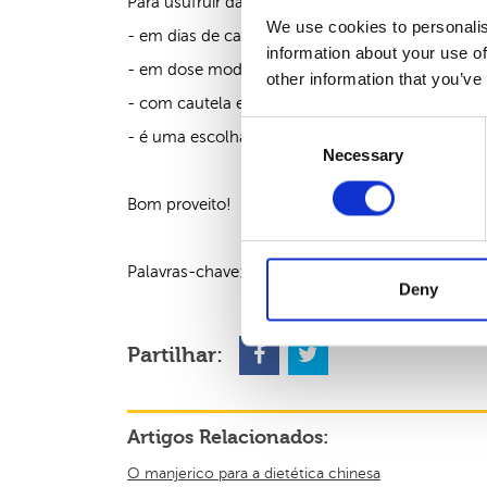
Para usufruir das virtudes da melancia recomen
We use cookies to personalis
- em dias de calor;
information about your use of
- em dose moderada;
other information that you’ve
- com cautela em caso de fraqueza do aparelho 
Consent
- é uma escolha pertinente em caso de stress e 
Necessary
Selection
Bom proveito!
Palavras-chave:
Dietética, Dietética Chinesa, M
Deny
Partilhar:
Artigos Relacionados:
O manjerico para a dietética chinesa