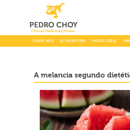
info@clinicaspedrochoy.com
SOBRE NÓS
ACUPUNTURA
SAUDE GERAL
EM
A melancia segundo dietéti