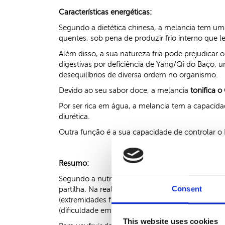
Características energéticas:
Segundo a dietética chinesa, a melancia tem u
quentes, sob pena de produzir frio interno que l
Além disso, a sua natureza fria pode prejudica
digestivas por deficiência de Yang/Qi do Baço, 
desequilíbrios de diversa ordem no organismo.
Devido ao seu sabor doce, a melancia
tonifica 
Por ser rica em água, a melancia tem a capacid
diurética.
Outra função é a sua capacidade de controlar o
Resumo:
Segundo a nutrição convencional, como a melanc
Consent
partilha. Na realidade, a melancia pode molesta
(extremidades frias e pálidas, sensação contínua
(dificuldade em fazer a digestão, diarreias, diab
This website uses cookies