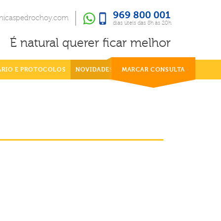
969 800 001
969 800 001
dias úteis das 8h às 20h
inicaspedrochoy.com
dias úteis das 8h às 20h
É natural querer ficar melhor
ÁRIO E PROTOCOLOS
NOVIDADES
MARCAR CONSULTA