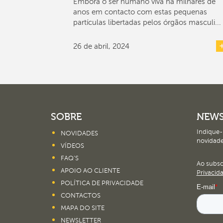
Embora o ser humano viva há milhares de
anos em contacto com estas pequenas
partículas libertadas pelos órgãos masculi...
26 de abril, 2024
SOBRE
NEWS
Indique-
NOVIDADES
novidade
VÍDEOS
FAQ’S
Ao subs
APOIO AO CLIENTE
Privacid
POLÍTICA DE PRIVACIDADE
CONTACTOS
MAPA DO SITE
NEWSLETTER