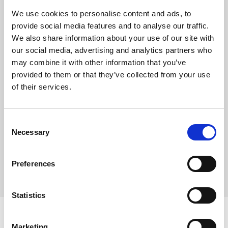
Português | Inglês | Espanhol
| Alemão
We use cookies to personalise content and ads, to
provide social media features and to analyse our traffic.
Coordenadas:
We also share information about your use of our site with
our social media, advertising and analytics partners who
38.74228614036062, -9.136860498225495
may combine it with other information that you’ve
Gestor/a.
Joana Pinto
provided to them or that they’ve collected from your use
Tel.
218 487 797 (chamada para rede fixa nacional)
of their services.
Telm.
962 055 172 (chamada para rede móvel
nacional)
Consent
Necessary
Selection
E-mail.
lisboa.roma@clinicaspedrochoy.com
Acesso Fácil para cadeira de rodas
Preferences
Statistics
Lisboa Marquês
(Clínica Parceira)
Marketing