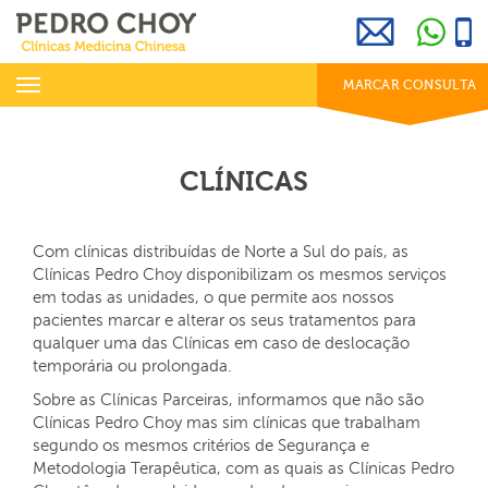
969 800 001
info@clinicaspedrochoy.com
dias úteis das 8h às 20h
Toggle
MARCAR CONSULTA
navigation
CLÍNICAS
Com clínicas distribuídas de Norte a Sul do país, as
Clínicas Pedro Choy disponibilizam os mesmos serviços
em todas as unidades, o que permite aos nossos
pacientes marcar e alterar os seus tratamentos para
qualquer uma das Clínicas em caso de deslocação
temporária ou prolongada.
Sobre as Clínicas Parceiras, informamos que não são
Clínicas Pedro Choy mas sim clínicas que trabalham
segundo os mesmos critérios de Segurança e
Metodologia Terapêutica, com as quais as Clínicas Pedro