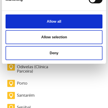
Lisboa Picoas
Allow all
Mafra (Clínica
Parceira)
Allow selection
Massamá (Clínica
Parceira)
Deny
Matosinhos
Odivelas (Clínica
Parceira)
Porto
Santarém
Setúbal