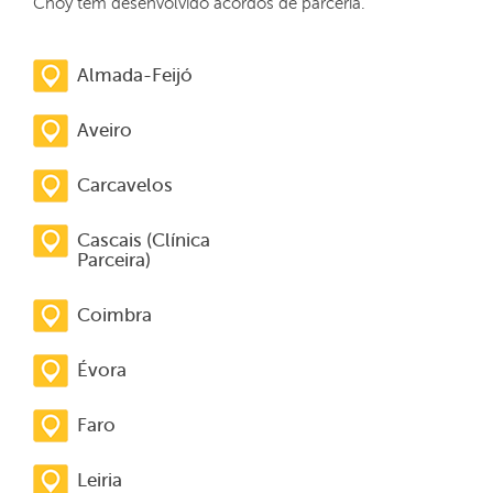
Choy têm desenvolvido acordos de parceria.
Almada-Feijó
Aveiro
Carcavelos
Cascais (Clínica
Parceira)
Coimbra
Évora
Faro
Leiria