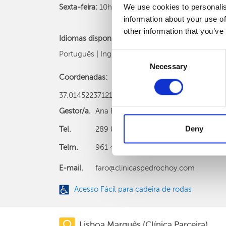
We use cookies to personalis
Sexta-feira:
10h às 15h
information about your use of
other information that you’ve
Idiomas disponíveis:
Português | Inglês
Consent
Necessary
Selection
Coordenadas:
37.01452237121414, -7.9324195011416885
Gestor/a.
Ana Rita Pereira
Deny
Tel.
289 894 090 (chamada para rede fixa 
Telm.
961 406 529 (chamada para rede móve
E-mail.
faro@clinicaspedrochoy.com
Acesso Fácil para cadeira de rodas
Lisboa Marquês (Clínica Parceira)