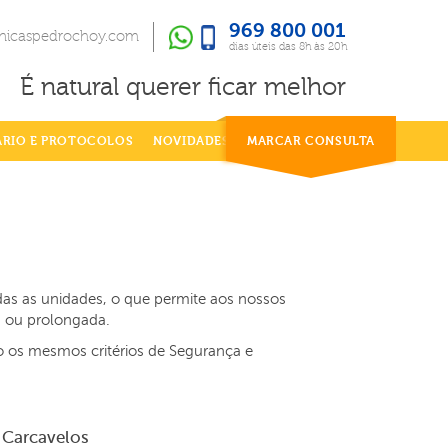
969 800 001
969 800 001
dias úteis das 8h às 20h
inicaspedrochoy.com
dias úteis das 8h às 20h
É natural querer ficar melhor
ÁRIO E PROTOCOLOS
NOVIDADES
MARCAR CONSULTA
odas as unidades, o que permite aos nossos
a ou prolongada.
o os mesmos critérios de Segurança e
Carcavelos