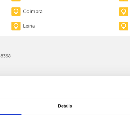
Coimbra
Leiria
148368
Details