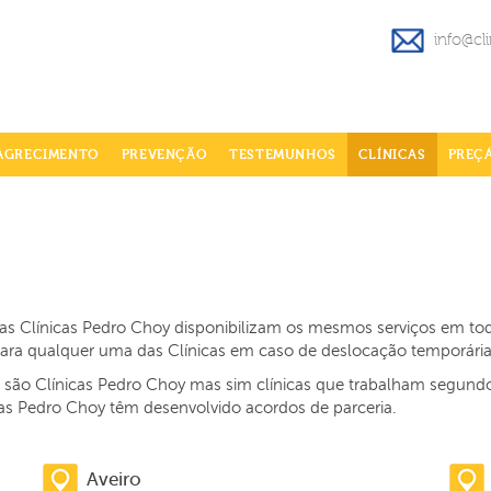
info@cl
AGRECIMENTO
PREVENÇÃO
TESTEMUNHOS
CLÍNICAS
PREÇ
s, as Clínicas Pedro Choy disponibilizam os mesmos serviços em t
 para qualquer uma das Clínicas em caso de deslocação temporári
o são Clínicas Pedro Choy mas sim clínicas que trabalham segund
cas Pedro Choy têm desenvolvido acordos de parceria.
Aveiro