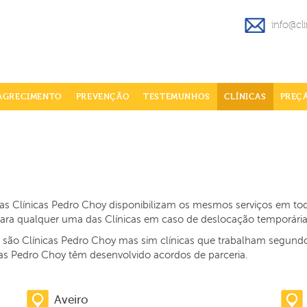
info@cl
AGRECIMENTO
PREVENÇÃO
TESTEMUNHOS
CLÍNICAS
PREÇ
s, as Clínicas Pedro Choy disponibilizam os mesmos serviços em t
 para qualquer uma das Clínicas em caso de deslocação temporári
o são Clínicas Pedro Choy mas sim clínicas que trabalham segund
cas Pedro Choy têm desenvolvido acordos de parceria.
Aveiro