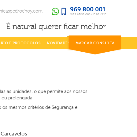
969 800 001
969 800 001
dias úteis das 8h às 20h
inicaspedrochoy.com
dias úteis das 8h às 20h
É natural querer ficar melhor
ÁRIO E PROTOCOLOS
NOVIDADES
MARCAR CONSULTA
odas as unidades, o que permite aos nossos
a ou prolongada.
o os mesmos critérios de Segurança e
Carcavelos