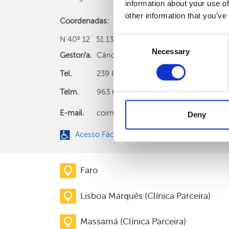
information about your use of
other information that you’ve
Coordenadas:
N 40º 12´ 51.13” W 8º 25´ 59,24”
Consent
Necessary
Selection
Gestor/a.
Cândida Santos
Tel.
239 837 370 (chamada para rede fixa 
Telm.
963 620 532 (chamada para rede móve
E-mail.
coimbra@clinicaspedrochoy.com
Deny
Acesso Fácil para cadeira de rodas
Faro
Lisboa Marquês (Clínica Parceira)
Massamá (Clínica Parceira)