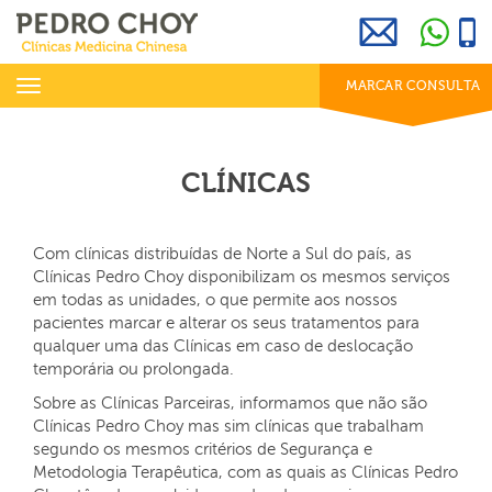
969 800 001
info@clinicaspedrochoy.com
dias úteis das 8h às 20h
Toggle
MARCAR CONSULTA
navigation
CLÍNICAS
Com clínicas distribuídas de Norte a Sul do país, as
Clínicas Pedro Choy disponibilizam os mesmos serviços
em todas as unidades, o que permite aos nossos
pacientes marcar e alterar os seus tratamentos para
qualquer uma das Clínicas em caso de deslocação
temporária ou prolongada.
Sobre as Clínicas Parceiras, informamos que não são
Clínicas Pedro Choy mas sim clínicas que trabalham
segundo os mesmos critérios de Segurança e
Metodologia Terapêutica, com as quais as Clínicas Pedro