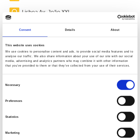
Lisboa Av. João XXI
Lisboa Marquês
Consent
Details
About
(Clínica Parceira)
This website uses cookies
Lisboa Picoas
We use cookies to personalise content and ads, to provide social media features and to
analyse our traffic. We also share information about your use of our site with our social
media, advertising and analytics partners who may combine it with other information
Mafra (Clínica
that you’ve provided to them or that they’ve collected from your use of their services.
Parceira)
Consent
Massamá (Clínica
Necessary
Selection
Parceira)
Preferences
Matosinhos
Statistics
Odivelas (Clínica
Parceira)
Marketing