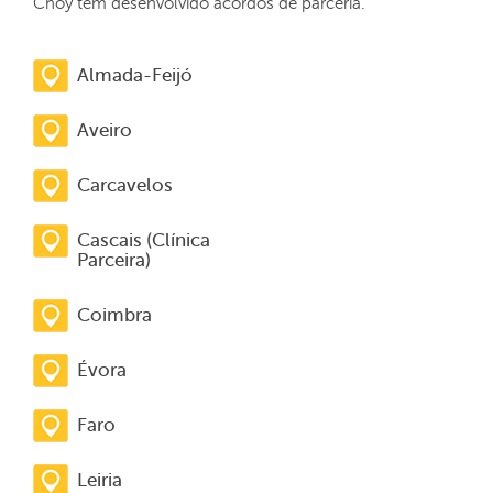
Choy têm desenvolvido acordos de parceria.
Almada-Feijó
Aveiro
Carcavelos
Cascais (Clínica
Parceira)
Coimbra
Évora
Faro
Leiria